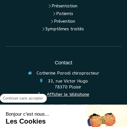
Présentation
Patients
Prévention
Symptômes traités
Contact
Catherine Parodi chiropracteur
33, rue Victor Hugo
78370
Plaisir
Afficher le téléphone
Continuer sans accepter
Le
Lundi
de
9h
à
13h
et de
16h
à
19h
Les
Mardi
et
Jeudi
de
14h
à
19h
Bonjour c'est nous...
Les Cookies
Les
Mercredi
et
Samedi
de
10h30
à
18h30