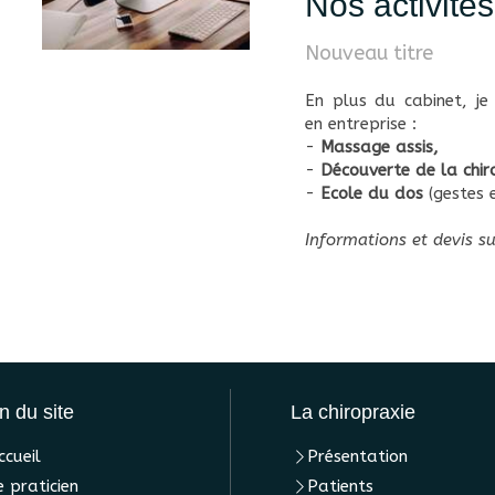
Nos activités
Nouveau titre
En plus du cabinet, j
en entreprise :
-
Massage assis,
-
Découverte de la chir
-
Ecole du dos
(gestes 
Informations et devis 
n du site
La chiropraxie
ccueil
Présentation
e praticien
Patients