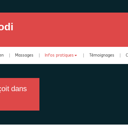
odi
ien
Massages
Infos pratiques
Témoignages
C
çoit dans