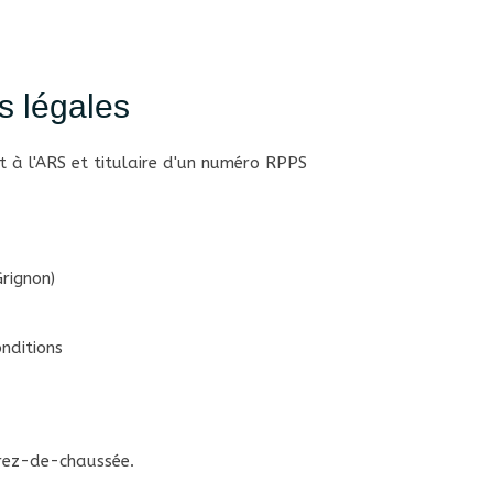
s légales
it à l'ARS et titulaire d'un numéro RPPS
rignon)
nditions
 rez-de-chaussée.