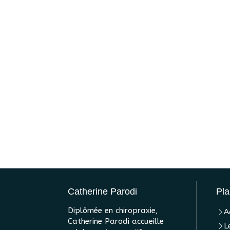
Catherine Parodi
Pla
Diplômée en chiropraxie,
A
Catherine Parodi accueille
L